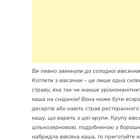
Ви певно звикнули до солодкої вівсянк
Котлети з вівсянки – це лише одна скля
страву, яка так чи інакше урізноманітн
каша на сніданок! Вона може бути яскр
десертів або навіть страв ресторанного
кашу, що варять з цієї крупи. Крупу вів
цільнозерновою, подрібненою у борошно
набридла вівсяна каша, то приготуйте к