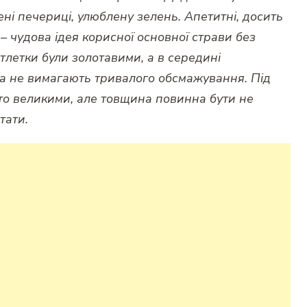
ні печериці, улюблену зелень. Апетитні, досить
 – чудова ідея корисної основної страви без
отлетки були золотавими, а в середині
та не вимагають тривалого обсмажування. Під
дто великими, але товщина повинна бути не
тати.