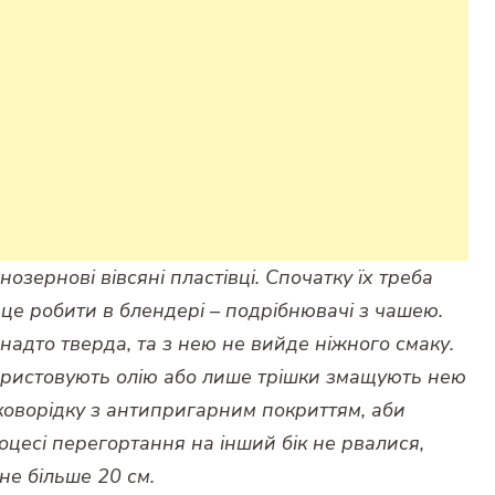
озернові вівсяні пластівці. Спочатку їх треба
 це робити в блендері – подрібнювачі з чашею.
надто тверда, та з нею не вийде ніжного смаку.
ористовують олію або лише трішки змащують нею
коворідку з антипригарним покриттям, аби
оцесі перегортання на інший бік не рвалися,
не більше 20 см.