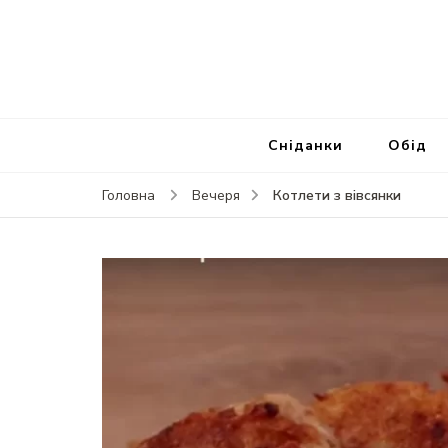
Сніданки
Обід
Котлети з вівсянки
Головна
Вечеря