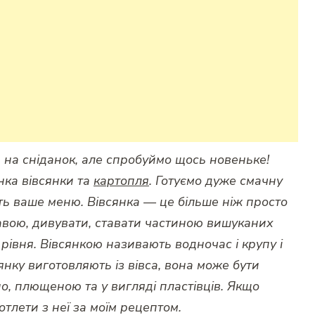
и на сніданок, але спробуймо щось новеньке!
нка вівсянки та
картопля
. Готуємо дуже смачну
ить ваше меню. Вівсянка — це більше ніж просто
авою, дивувати, ставати частиною вишуканих
 рівня. Вівсянкою називають водночас і крупу і
сянку виготовляють із вівса, вона може бути
, плющеною та у вигляді пластівців. Якщо
отлети з неї за моїм рецептом.