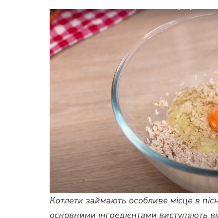
Котлети займають особливе місце в пісн
основними інгредієнтами виступають вів