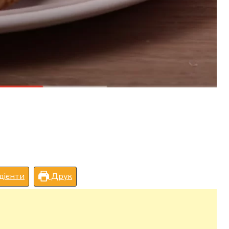
дієнти
Друк