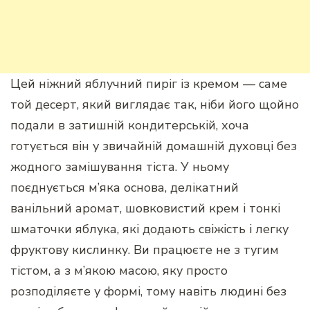
Цей ніжний яблучний пиріг із кремом — саме
той десерт, який виглядає так, ніби його щойно
подали в затишній кондитерській, хоча
готується він у звичайній домашній духовці без
жодного замішування тіста. У ньому
поєднується м’яка основа, делікатний
ванільний аромат, шовковистий крем і тонкі
шматочки яблука, які додають свіжість і легку
фруктову кислинку. Ви працюєте не з тугим
тістом, а з м’якою масою, яку просто
розподіляєте у формі, тому навіть людині без