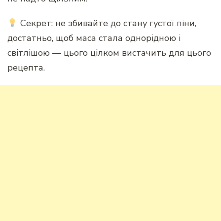
Секрет: не збивайте до стану густої піни,
достатньо, щоб маса стала однорідною і
світлішою — цього цілком вистачить для цього
рецепта.