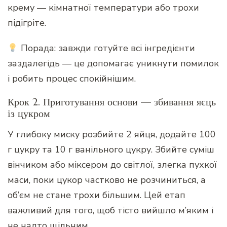
крему — кімнатної температури або трохи
підігріте.
Порада: завжди готуйте всі інгредієнти
заздалегідь — це допомагає уникнути помилок
і робить процес спокійнішим.
Крок 2. Приготування основи — збивання яєць
із цукром
У глибоку миску розбийте 2 яйця, додайте 100
г цукру та 10 г ванільного цукру. Збийте суміш
вінчиком або міксером до світлої, злегка пухкої
маси, поки цукор частково не розчиниться, а
об’єм не стане трохи більшим. Цей етап
важливий для того, щоб тісто вийшло м’яким і
не надто щільним.