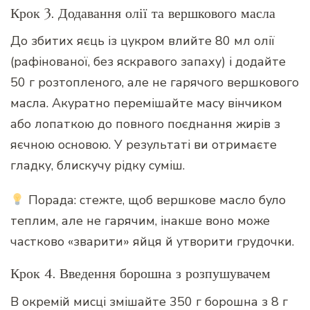
Крок 3. Додавання олії та вершкового масла
До збитих яєць із цукром влийте 80 мл олії
(рафінованої, без яскравого запаху) і додайте
50 г розтопленого, але не гарячого вершкового
масла. Акуратно перемішайте масу вінчиком
або лопаткою до повного поєднання жирів з
яєчною основою. У результаті ви отримаєте
гладку, блискучу рідку суміш.
Порада: стежте, щоб вершкове масло було
теплим, але не гарячим, інакше воно може
частково «зварити» яйця й утворити грудочки.
Крок 4. Введення борошна з розпушувачем
В окремій мисці змішайте 350 г борошна з 8 г