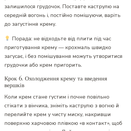
залишилося грудочок. Поставте каструлю на
середній вогонь і, постійно помішуючи, варіть
до загустіння крему.
Порада: не відходьте від плити під час
приготування крему — крохмаль швидко
загусає, і без помішування можуть утворитися
грудочки або крем пригорить.
Крок 6. Охолодження крему та введення
вершків
Коли крем стане густим і почне повільно
стікати з вінчика, зніміть каструлю з вогню й
перелийте крем у чисту миску, накривши
поверхню харчовою плівкою «в контакт», щоб