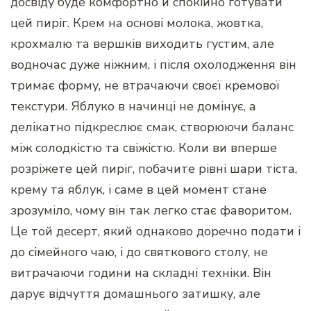
досвіду буде комфортно й спокійно готувати
цей пиріг. Крем на основі молока, жовтка,
крохмалю та вершків виходить густим, але
водночас дуже ніжним, і після охолодження він
тримає форму, не втрачаючи своєї кремової
текстури. Яблуко в начинці не домінує, а
делікатно підкреслює смак, створюючи баланс
між солодкістю та свіжістю. Коли ви вперше
розріжете цей пиріг, побачите рівні шари тіста,
крему та яблук, і саме в цей момент стане
зрозуміло, чому він так легко стає фаворитом.
Це той десерт, який однаково доречно подати і
до сімейного чаю, і до святкового столу, не
витрачаючи години на складні техніки. Він
дарує відчуття домашнього затишку, але