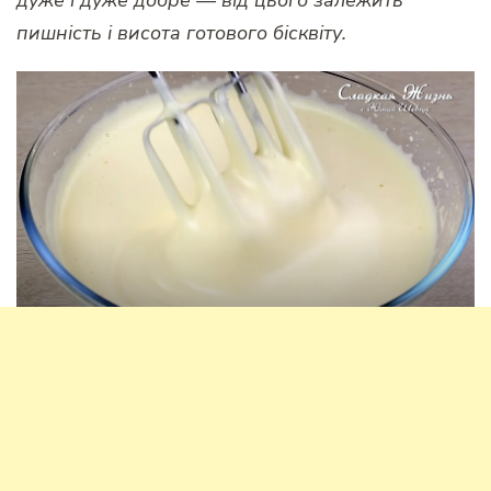
пишність і висота готового бісквіту.