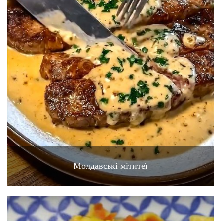
Молдавські мітитеї