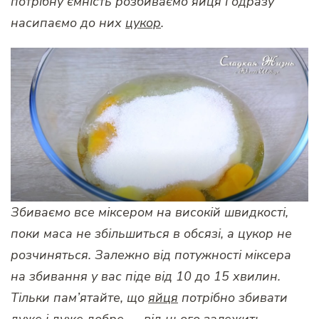
потрібну ємність розбиваємо яйця і одразу
насипаємо до них
цукор
.
Збиваємо все міксером на високій швидкості,
поки маса не збільшиться в обсязі, а цукор не
розчиняться. Залежно від потужності міксера
на збивання у вас піде від 10 до 15 хвилин.
Тільки пам’ятайте, що
яйця
потрібно збивати
дуже і дуже добре — від цього залежить