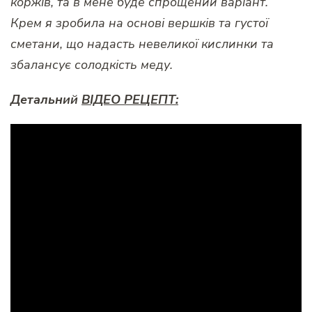
коржів, та в мене буде спрощений варіант.
Крем я зробила на основі вершків та густої
сметани, що надасть невеликої кислинки та
збалансує солодкість меду.
Детальний
ВІДЕО РЕЦЕПТ: