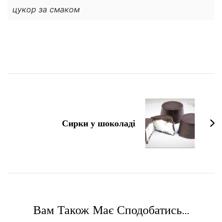
цукор за смаком
Навігація
по
запису
Сирки у шоколаді
Вам Також Має Сподобатись...