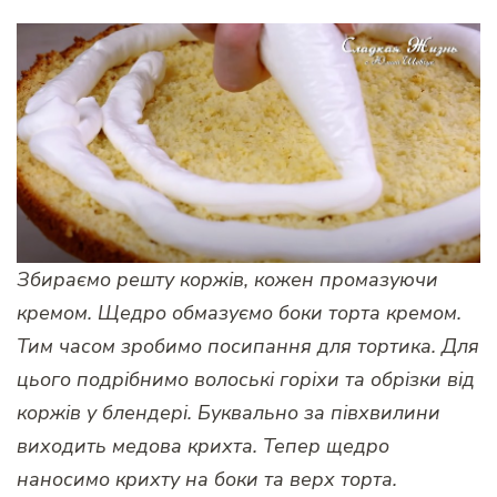
Збираємо решту коржів, кожен промазуючи
кремом. Щедро обмазуємо боки торта кремом.
Тим часом зробимо посипання для тортика. Для
цього подрібнимо волоські горіхи та обрізки від
коржів у блендері. Буквально за півхвилини
виходить медова крихта. Тепер щедро
наносимо крихту на боки та верх торта.