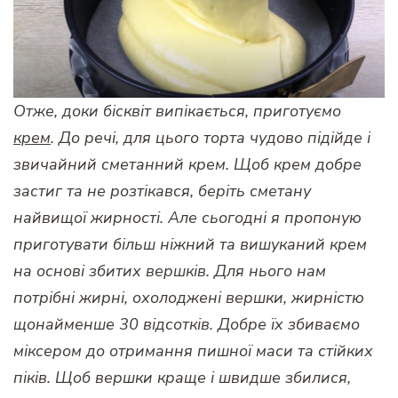
Отже, доки бісквіт випікається, приготуємо
крем
. До речі, для цього торта чудово підійде і
звичайний сметанний крем. Щоб крем добре
застиг та не розтікався, беріть сметану
найвищої жирності. Але сьогодні я пропоную
приготувати більш ніжний та вишуканий крем
на основі збитих вершків. Для нього нам
потрібні жирні, охолоджені вершки, жирністю
щонайменше 30 відсотків. Добре їх збиваємо
міксером до отримання пишної маси та стійких
піків. Щоб вершки краще і швидше збилися,