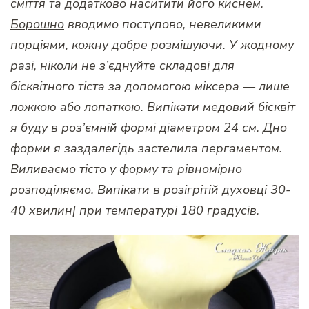
сміття та додатково наситити його киснем.
Борошно
вводимо поступово, невеликими
порціями, кожну добре розмішуючи. У жодному
разі, ніколи не з’єднуйте складові для
бісквітного тіста за допомогою міксера — лише
ложкою або лопаткою. Випікати медовий бісквіт
я буду в роз’ємній формі діаметром 24 см. Дно
форми я заздалегідь застелила пергаментом.
Виливаємо тісто у форму та рівномірно
розподіляємо. Випікати в розігрітій духовці 30-
40 хвилин| при температурі 180 градусів.