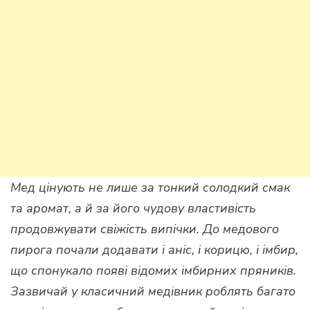
Мед цінують не лише за тонкий солодкий смак
та аромат, а й за його чудову властивість
продовжувати свіжість випічки. До медового
пирога почали додавати і аніс, і корицю, і імбир,
що спонукало появі відомих імбирних пряників.
Зазвичай у класичний медівник роблять багато