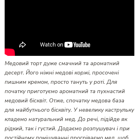
Медовий торт дуже смачний та ароматний
десерт. Його ніжні медові коржі, просочені
пишним кремом, просто тануть у роті. Для
початку приготуємо ароматний та пухнастий
медовий бісквіт. Отже, спочатку медова база
для майбутнього бісквіту. У невелику каструльку
кладемо натуральний мед. До речі, підійде як
рідкий, так і густий. Додаємо розпушувач і при
постійному помішуванні прогріваємо мед, щоб