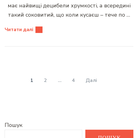
має найвищі децибели хрумкості, а всередині
такий соковитий, що коли кусаєш – тече по …
Читати далі
Пагінація
записів
СТОРІНКА
СТОРІНКА
СТОРІНКА
1
2
…
4
Далі
Пошук
ПОШУК