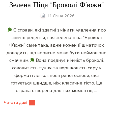
Зелена Піца “Броколі Ф’южн”
11 Січня, 2026
Є страви, які здатні змінити уявлення про
звичні рецепти, і ця зелена піца “Броколі
Ф’южн” саме така, адже кожен її шматочок
доводить, що корисне може бути неймовірно
смачним.
Вона поєднує ніжність броколі,
соковитість тунця та вершковість сиру у
форматі легкої, повітряної основи, яка
готується швидше, ніж класичне тісто. Ця
страва створена для тих моментів, …
Читати далі