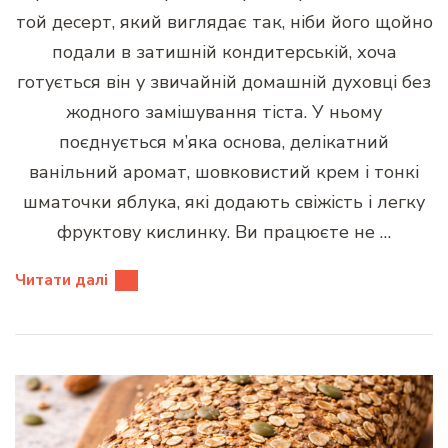
той десерт, який виглядає так, ніби його щойно
подали в затишній кондитерській, хоча
готується він у звичайній домашній духовці без
жодного замішування тіста. У ньому
поєднується м’яка основа, делікатний
ванільний аромат, шовковистий крем і тонкі
шматочки яблука, які додають свіжість і легку
фруктову кислинку. Ви працюєте не …
Читати далі